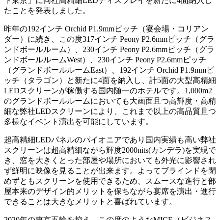
ト東京」に同社高精細LEDディスプレイを新たに4面納入し
たことを発表しました。
昨年の192インチ Orchid P1.9mmピッチ（宴会場・コリアン
ダー）に続き、この度317インチ Peony P2.6mmピッチ（グラ
ンドボールルーム）、230インチ Peony P2.6mmピッチ（グラ
ンドボールルームWest）、230インチ Peony P2.6mmピッチ
（グランドボールルームEast）、192インチ Orchid P1.9mmピ
ッチ（タラゴン）と新たに4面を納入し、計5面の大型高精細
LEDスクリーンが稼働する国内随一のホテルです。1,000m2
のグランドボールルームにおいても大画面且つ高輝度・高精
細な弊社LEDスクリーンにより、これまで以上の高品質且つ
多様なイベント演出を可能にしています。
超高精細LEDパネルのパイオニアであり国内実績も高い弊社
スクリーンは超高精細ながら輝度2000nits(カンデラ)を実現で
き、窓を大きくとった部屋や場所においても外光に影響され
ず鮮明に映像を見ることが出来ます。よってブラインドを閉
めずともスクリーンを使用できるため、スムースな進行と部
屋本来のデザイン的メリットを保ちながら宴席を演出・進行
できることは大きなメリットと喜ばれています。
2020年の東京五輪を控え、この度のようなMICE（ビジネス