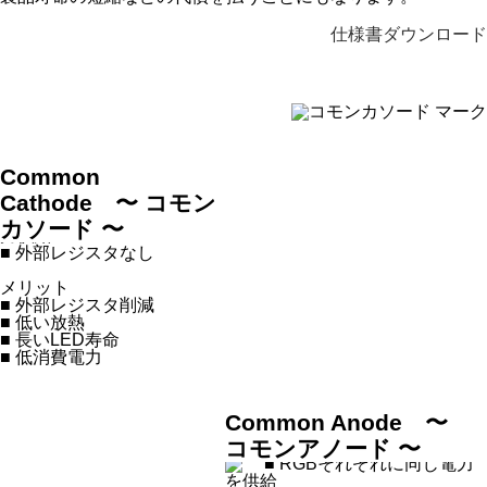
仕様書ダウンロード
Common
Cathode 〜 コモン
■ RGBそれぞれ別に電
カソード 〜
力供給
■ 外部レジスタなし
メリット
■ 外部レジスタ削減
■ 低い放熱
■ 長いLED寿命
■ 低消費電力
Common Anode 〜
コモンアノード 〜
■ RGBそれぞれに同じ電力
を供給