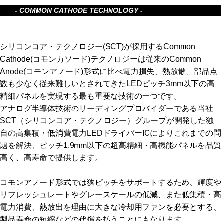
- COMMON CATHODE TECHNOLOGY -
シリコンコア・テクノロジー(SCT)が採用するCommon
Cathode(コモンカソード)テクノロジーは従来のCommon
Anode(コモンアノード)形式に比べ電力損失、熱放散、部品点
数も少なく従来難しいとされてきたLEDピッチ3mm以下の高
精細パネルを実現する最も重要な技術の一つです。
アナログ半導体技術のリーディングプロバイダーである当社
SCT（シリコンコア・テクノロジー）グループが開発した独
自の高集積・低消費電力LEDドライバーICによりこれまでの問
題を解決、ピッチ1.9mm以下の超高精細・高機能パネルを品質
高く、高寿命で提供します。
コモンアノード形式では狭ピッチをサポートするため、輝度や
リフレッシュレートやグレースケールの低減、また低集積・高
電力消費、熱放出を理由に大きな冷却用ファンを必要とする、
製品寿命の短縮などの代償を払うことにもなります。