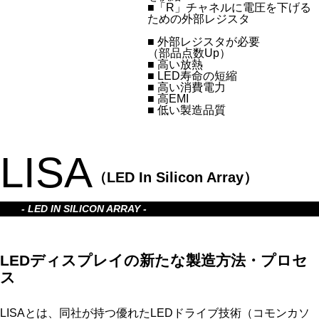
■「R」チャネルに電圧を下げる
ための外部レジスタ
■ 外部レジスタが必要
（部品点数Up）
■ 高い放熱
■ LED寿命の短縮
■ 高い消費電力
■ 高EMI
■ 低い製造品質
LISA
（LED In Silicon Array）
- LED IN SILICON ARRAY -
LEDディスプレイの新たな製造方法・プロセ
ス
LISAとは、同社が持つ優れたLEDドライブ技術（コモンカソ