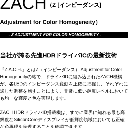
ZACH
（Z [インピーダンス]
Adjustment for Color Homogeneity）
- Z ADJUSTMENT FOR COLOR HOMOGENEITY -
当社が誇る先進HDRドライバICの最新技術
『Z.A.C.H.』とはZ（インピーダンス） Adjustment for Color
Homogeneityの略で、ドライバIDに組み込まれたZACH機構
が、各LEDのインピーダンス変動を正確に把握し、それぞれに
適した調整を施すことにより、非常に低い輝度レベルにおいて
も均一な輝度と色を実現します。
ZACH HDRドライバID搭載機は、すでに業界に知れる最も高
輝度なSiliconCoreディスプレイが低輝度領域においても正確
な色再現を実現することを確認できます。