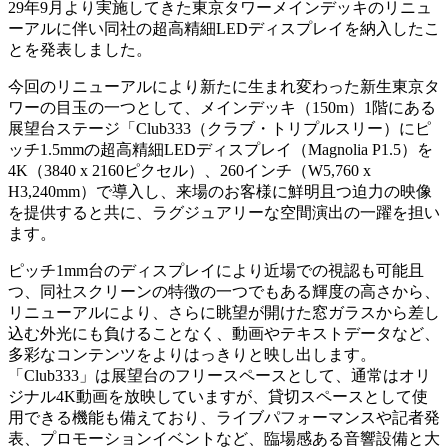
29年9月より実施してきた東京タワーメインデッキのリニュ
ーアルに伴い同社の超高精細LEDディスプレイを納入したこ
とを発表しました。
今回のリニューアルにより新たに生まれ変わった新生東京タ
ワーの目玉の一つとして、メインデッキ（150m）1階にある
展望台ステージ「Club333（クラブ・トリプルスリー）にピ
ッチ1.5mmの超高精細LEDディスプレイ（Magnolia P1.5）を
4K（3840 x 2160ピクセル）、260インチ（W5,760 x
H3,240mm）で導入し、来場のお客様に鮮明且つ迫力の映像
を提供すると共に、ラグジュアリーな空間演出の一躍を担い
ます。
ピッチ1mm台のディスプレイにより近場での視認も可能且
つ、同社スクリーンの特徴の一つでもある輝度の高さから、
リニューアルにより、さらに眺望が開けた窓ガラスから差し
込む外光にも負けることなく、動画やテキストデータなど、
多彩なコンテンツをよりはっきりと映し出します。
「Club333」は展望台のフリースペースとして、通常はオリ
ジナル4K動画を放映していますが、貸切スペースとして使
用できる機能も備えており、ライブパフォーマンスや記者発
表、プロモーションイベントなど、臨場感ある音響設備と大