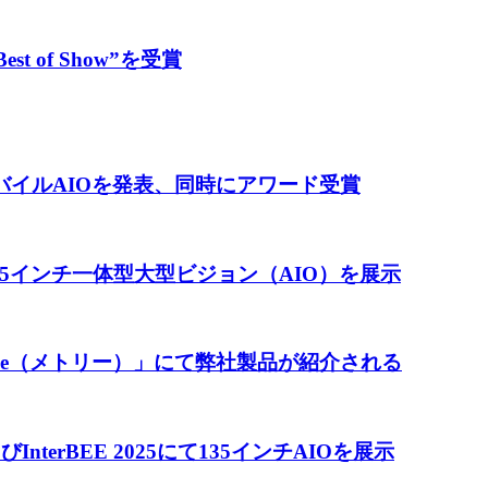
est of Show”を受賞
mモバイルAIOを発表、同時にアワード受賞
いらずの135インチ一体型大型ビジョン（AIO）を展示
ree（メトリー）」にて弊社製品が紹介される
InterBEE 2025にて135インチAIOを展示